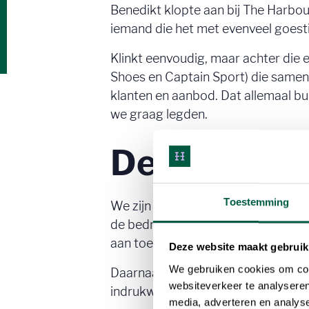
Benedikt klopte aan bij The Harbour
iemand die het met evenveel goesti
Klinkt eenvoudig, maar achter die e
Shoes en Captain Sport) die samen 
klanten en aanbod. Dat allemaal b
we graag legden.
De aanpak
Toestemming
We zijn er meteen ingevlogen. In e
de bedrijven doen, waar ze voor st
aan toe waren.
Deze website maakt gebruik
We gebruiken cookies om cont
Daarnaast bouwden we een stevige 
websiteverkeer te analyseren
indrukwekkende aanbod zaten erin.
media, adverteren en analys