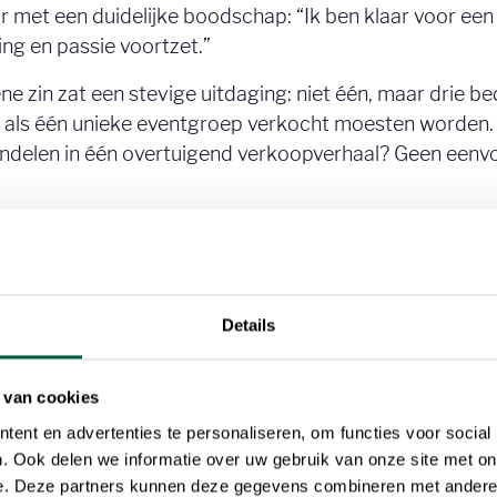
 met een duidelijke boodschap: “Ik ben klaar voor een 
ng en passie voortzet.”
ne zin zat een stevige uitdaging: niet één, maar drie b
als één unieke eventgroep verkocht moesten worden. Dr
undelen in één overtuigend verkoopverhaal? Geen eenvo
Details
en eerste stap stelden we een IM op: een krachtig doss
aan en welke cijfers erachter schuilen. Zo wisten geïnt
 van cookies
ent en advertenties te personaliseren, om functies voor social
dataroom: alle financiële gegevens, juridische docum
. Ook delen we informatie over uw gebruik van onze site met on
 Klaar om gedeeld te worden met potentiële kopers.
e. Deze partners kunnen deze gegevens combineren met andere i