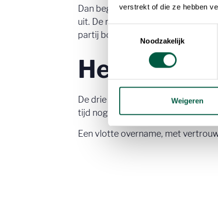
verstrekt of die ze hebben v
Dan begon het echte werk: we brach
uit. De reacties volgden snel. Er 
Toestemmingsselectie
partij bovenuit stak - met een ster
Noodzakelijk
Het resulta
De drie bedrijven werden verkocht a
Weigeren
tijd nog aan boord om de overgang 
Een vlotte overname, met vertrouwe