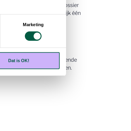
rtlist op en stuurden het dossier
momenten. Tot er uiteindelijk één
cies wat Benedikt zocht.
Marketing
artij. Benedikt blijft de komende
Dat is OK!
n volgende hoofdstuk beginnen.