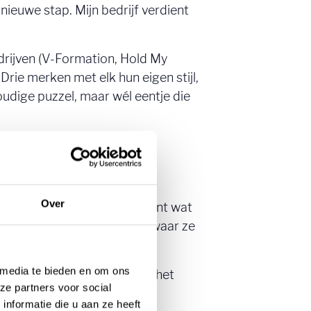
nieuwe stap. Mijn bedrijf verdient
edrijven (V-Formation, Hold My
ie merken met elk hun eigen stijl,
udige puzzel, maar wél eentje die
Over
ier dat in één oogopslag toont wat
eresseerde partijen meteen waar ze
 media te bieden en om ons
enten én fotomateriaal van het
ze partners voor social
nformatie die u aan ze heeft