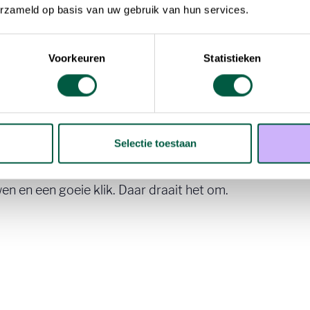
erzameld op basis van uw gebruik van hun services.
ten in kaart wie interesse kon hebben, stelden een sho
kwamen tal van gesprekken, kennismakingen en feedback
k bod én een persoonlijke klik die meteen goed zat. Pre
Voorkeuren
Statistieken
at
an een mooie prijs en, nog belangrijker, aan de juiste p
Selectie toestaan
vlot te laten verlopen, en kan met een gerust hart zij
n en een goeie klik. Daar draait het om.