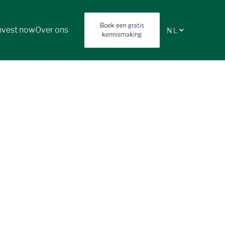
Boek een gratis
nvest now
Over ons
NL
kennismaking
 het slimme
Formation
 te laten? Voor Benedikt, oprichter
overnemer. Wat volgde, was een slim
ategische partner aan zijn zijde.