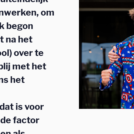
enwerken, om
ik begon
ct na het
l) over te
blij met het
ns het
dat is voor
de factor
en als