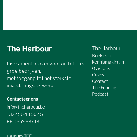
The Harbour
Boek een
kennismaking in
Investment broker voor ambitieuze
Over ons
groeibedrijven,
Cases
met toegang tot het sterkste
Contact
investeringsnetwerk.
The Funding
Podcast
Contacteer ons
info@theharbour.be
+32 496 48 56 45
BE 0669.937.131
Belgium 🇧🇪